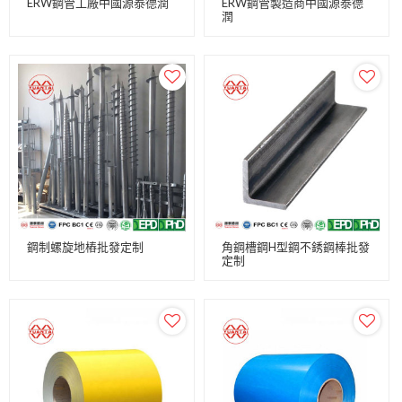
ERW鋼管工廠中國源泰德潤
ERW鋼管製造商中國源泰德
潤
鋼制螺旋地樁批發定制
角鋼槽鋼H型鋼不銹鋼棒批發
定制