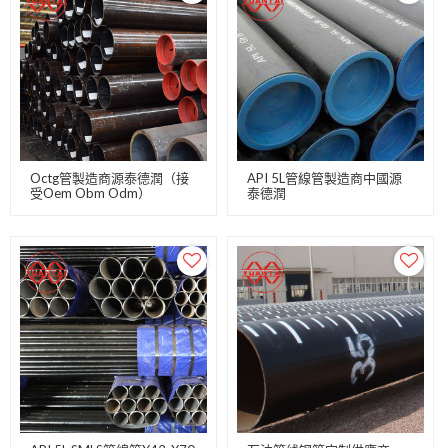
Octg管製造商源泰德潤（接
API 5L管線管製造商中國源
受Oem Obm Odm）
泰德潤