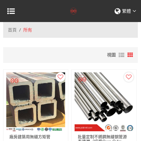
繁體
首頁
/
所有
視圖
廠房建築用無縫方矩管
批量定制不銹鋼無縫钢管源