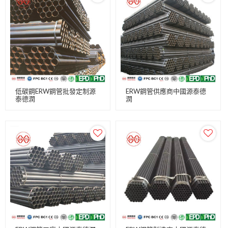
低碳鋼ERW鋼管批發定制源
ERW鋼管供應商中國源泰德
泰德潤
潤