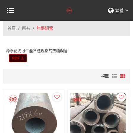
繁體
首頁
/
所有
/
無縫鋼管
源泰德潤可生產各種規格的無縫鋼管
視圖