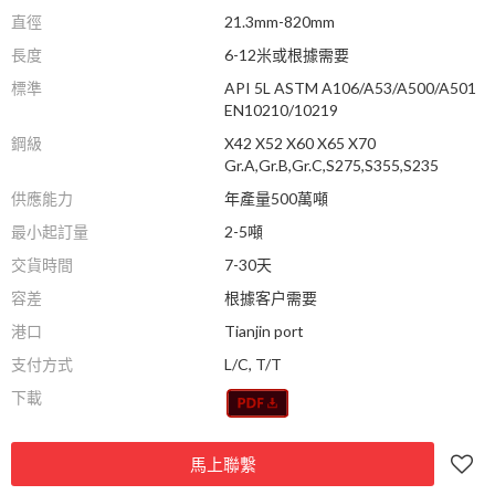
直徑
21.3mm-820mm
長度
6-12米或根據需要
標準
API 5L ASTM A106/A53/A500/A501
EN10210/10219
鋼級
X42 X52 X60 X65 X70
Gr.A,Gr.B,Gr.C,S275,S355,S235
供應能力
年產量500萬噸
最小起訂量
2-5噸
交貨時間
7-30天
容差
根據客户需要
港口
Tianjin port
支付方式
L/C, T/T
下載
馬上聯繫