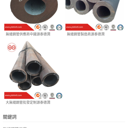
無縫鋼管供應商中國源泰德潤
無縫鋼管製造商源泰德潤
大無縫鋼管批發定制源泰德潤
關鍵詞