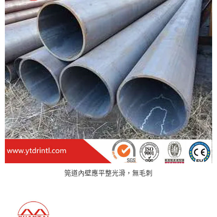
筦道內壁應平整光滑，無毛刺