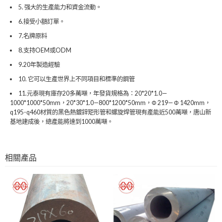
5. 强大的生產能力和資金流動。
6.接受小額訂單。
7.名牌原料
8.支持OEM或ODM
9.20年製造經驗
10. 它可以生產世界上不同項目和標準的鋼管
11.元泰現有庫存20多萬噸，年發貨規格為：20*20*1.0—
1000*1000*50mm，20*30*1.0—800*1200*50mm，Φ 219— Φ 1420mm，
q195-q460材質的黑色熱鍍鋅矩形管和螺旋焊管現有產能近500萬噸，唐山新
基地建成後，總產能將達到1000萬噸。
相關產品