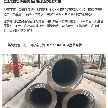
通用結構鋼管服務提供者
12家工廠、72條生產線、63項專利技術、中國500强民營企業和中國500强製
造業，年產量500萬噸，常年現貨供應20萬噸。 中國最大的方管製造商。
源泰德潤的主要產品包括方鋼管、矩形鋼管、熱鍍鋅鋼管、ERW鋼管、大直徑
厚壁方矩形管、直縫埋弧焊鋼管、螺旋鋼管、無縫鋼管、不銹鋼管、鍍鋅盤
管、ppgi和不銹鋼盤管
無縫鋼管工廠中國源泰德潤
OEM ODM OBM產品詳情