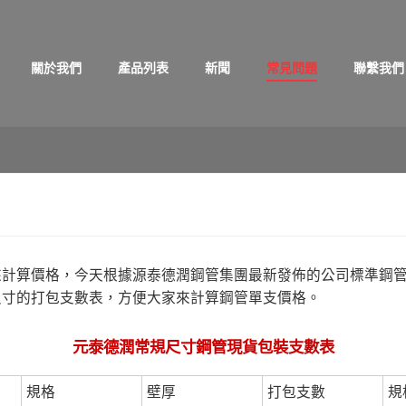
關於我們
產品列表
新聞
常見問題
聯繫我們
來計算價格，今天根據源泰德潤鋼管集團最新發佈的公司標準鋼
尺寸的打包支數表，方便大家來計算鋼管單支價格。
元泰德潤常規尺寸鋼管現貨包裝支數表
規格
壁厚
打包支數
規