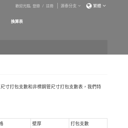
源泰分支
繁體
歡迎光臨,
登錄
/
註冊
換算表
管尺寸打包支數和非標鋼管尺寸打包支數表，我們特
格
壁厚
打包支數