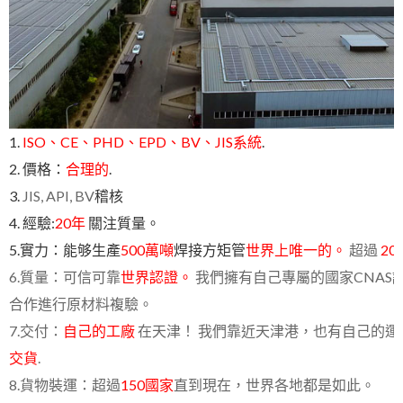
1.
ISO、CE、PHD、EPD、BV、JIS系統
.
2. 價格：
合理的
.
3.
JIS, API, BV
稽核
4. 經驗:
20年
關注質量。
5.實力：
能够生產
500萬噸
焊接方矩管
世界上唯一的。
超過
200
6.質量：可信可靠
世界認證。
我們擁有自己專屬的國家CNAS
合作進行原材料複驗。
7.交付：
自己的工廠
在天津！ 我們靠近天津港，也有自己的運
交貨
.
8.貨物裝運：超過
150
國家
直到現在，世界各地都是如此。