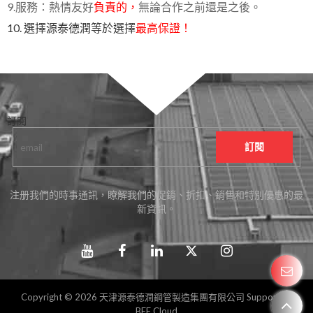
9.服務：熱情友好
負責的，
無論合作之前還是之後。
10.
選擇源泰德潤等於選擇
最高保證！
訂閱
注册我們的時事通訊，瞭解我們的促銷、折扣、銷售和特別優惠的最
新資訊。
Copyright © 2026
天津源泰德潤鋼管製造集團有限公司
Support By
BEE Cloud