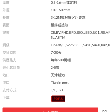
厚度
0.5-16mm或定制
外徑
10.3-609mm
長度
3-12M或根據客戶要求
表面
鍍鋅或塗漆
證書
CE,BV,PHD,EPD,ISO,LEED,BC1,JIS,API
5L,ASTM
鋼級
Gr.A/B/C,S275,S355,S420,S460,X42,X
交貨時間
7-30天
供應能力
每年500萬噸
最小起訂量
2-5噸
港口
天津新港
港口
Tianjin port
支付方式
L/C, T/T
下載