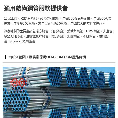
通用結構鋼管服務提供者
12家工廠、72條生產線、63項專利技術、中國500强民營企業和中國500强製
造業，年產量500萬噸，常年現貨供應20萬噸。 中國最大的方管製造商。
源泰德潤的主要產品包括方鋼管、矩形鋼管、熱鍍鋅鋼管、ERW鋼管、大直徑
厚壁方矩形管、直縫埋弧焊鋼管、螺旋鋼管、無縫鋼管、不銹鋼管、鍍鋅盤
管、ppgi和不銹鋼盤管
圓形鋼管
國工廠袁泰德潤OEM ODM OBM產品詳情