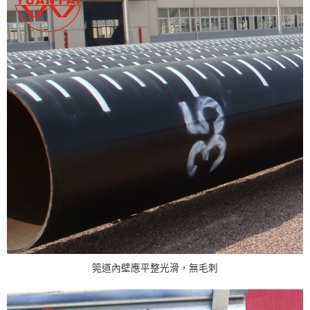
筦道內壁應平整光滑，無毛刺