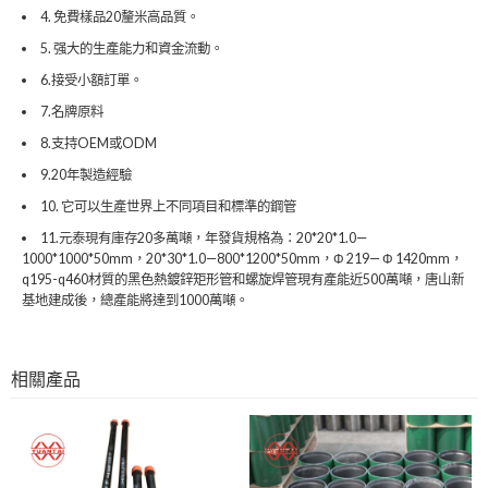
4. 免費樣品20釐米高品質。
5. 强大的生產能力和資金流動。
6.接受小額訂單。
7.名牌原料
8.支持OEM或ODM
9.20年製造經驗
10. 它可以生產世界上不同項目和標準的鋼管
11.元泰現有庫存20多萬噸，年發貨規格為：20*20*1.0—
1000*1000*50mm，20*30*1.0—800*1200*50mm，Φ 219— Φ 1420mm，
q195-q460材質的黑色熱鍍鋅矩形管和螺旋焊管現有產能近500萬噸，唐山新
基地建成後，總產能將達到1000萬噸。
相關產品