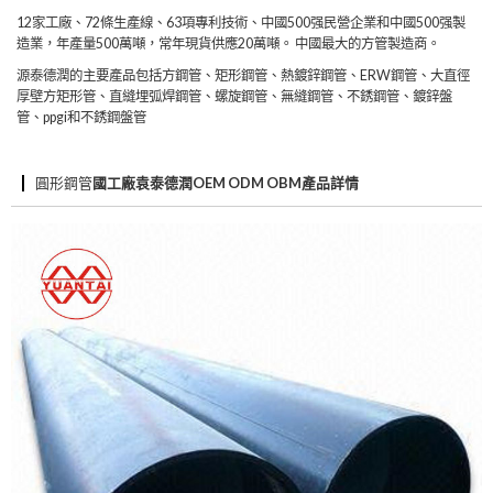
12家工廠、72條生產線、63項專利技術、中國500强民營企業和中國500强製
造業，年產量500萬噸，常年現貨供應20萬噸。 中國最大的方管製造商。
源泰德潤的主要產品包括方鋼管、矩形鋼管、熱鍍鋅鋼管、ERW鋼管、大直徑
厚壁方矩形管、直縫埋弧焊鋼管、螺旋鋼管、無縫鋼管、不銹鋼管、鍍鋅盤
管、ppgi和不銹鋼盤管
圓形鋼管
國工廠袁泰德潤OEM ODM OBM產品詳情