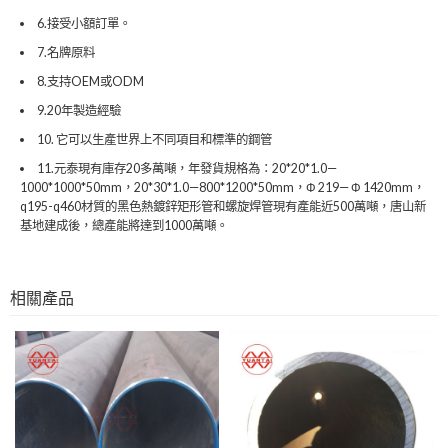
6.接受小額訂單。
7.名牌原料
8.支持OEM或ODM
9.20年製造經驗
10. 它可以生產世界上不同項目和標準的鋼管
11.元泰現有庫存20多萬噸，年發貨規格為：20*20*1.0—
1000*1000*50mm，20*30*1.0—800*1200*50mm，Φ 219— Φ 1420mm，
q195-q460材質的黑色熱鍍鋅矩形管和螺旋焊管現有產能近500萬噸，唐山新
基地建成後，總產能將達到1000萬噸。
相關產品