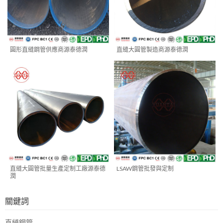
圓形直縫鋼管供應商源泰德潤
直縫大圓管製造商源泰德潤
直縫大圓管批量生產定制工廠源泰德
LSAW鋼管批發與定制
潤
關鍵詞
直縫鋼管