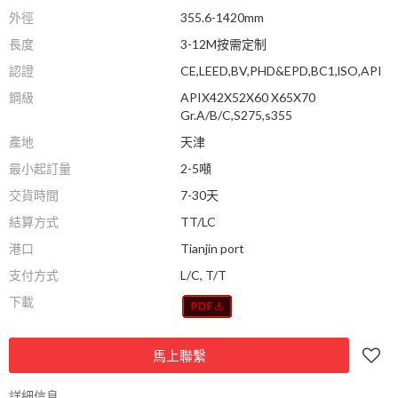
外徑
355.6-1420mm
長度
3-12M按需定制
認證
CE,LEED,BV,PHD&EPD,BC1,lSO,API
鋼級
APIX42X52X60 X65X70
Gr.A/B/C,S275,s355
產地
天津
最小起訂量
2-5噸
交貨時間
7-30天
結算方式
TT/LC
港口
Tianjin port
支付方式
L/C, T/T
下載
馬上聯繫
詳細信息