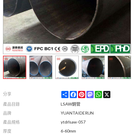
Share
Facebook
Pinterest
Mastodon
WhatsApp
X
分享
產品目錄
LSAW鋼管
品牌
YUANTAIDERUN
產品規格
ytdrlsaw-057
厚度
6-60mm