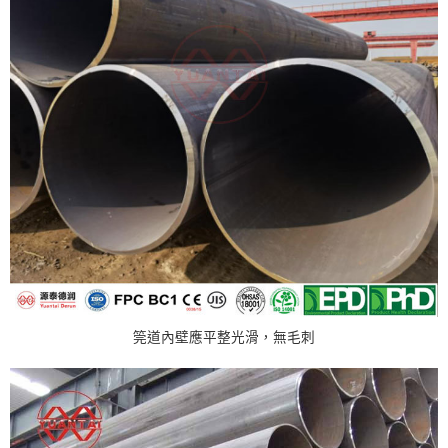
筦道內壁應平整光滑，無毛刺